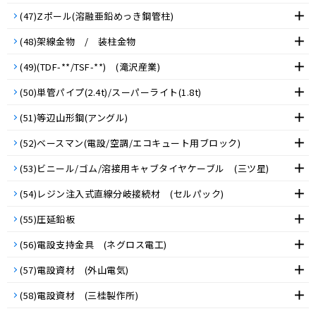
(47)Zポール(溶融亜鉛めっき鋼管柱)
(48)架線金物 / 装柱金物
(49)(TDF-**/TSF-**) (滝沢産業)
(50)単管パイプ(2.4t)/スーパーライト(1.8t)
(51)等辺山形鋼(アングル)
(52)ベースマン(電設/空調/エコキュート用ブロック)
(53)ビニール/ゴム/溶接用キャブタイヤケーブル (三ツ星)
(54)レジン注入式直線分岐接続材 (セルパック)
(55)圧延鉛板
(56)電設支持金具 (ネグロス電工)
(57)電設資材 (外山電気)
(58)電設資材 (三桂製作所)