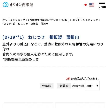
オリオン商事株式会社/商品一覧ペー
オンラインショップ
>
(2)電線管付属品(パナソニックetc.)
>
エントランスキャップ
>
(DF19**1) ねじつき 鋼板製 薄鋼用
(DF19**1) ねじつき 鋼板製 薄鋼用
屋外よりの引込口などで、垂直に敷設された電線管の先端に取り
付け、
管内への雨水の侵入を防ぐために使用します。
*鋼板製電気亜鉛めっき
2件
の商品がございます。
価格順
新着順
表示件数