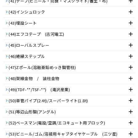
(41)テープ(ビニール・防食・マスクライト/養生・布)
(42)インシュロック
(43)埋設シート
(44)エフコテープ (古河電工)
(45)ローバルスプレー
(46)絶縁ステップル
(47)Zポール(溶融亜鉛めっき鋼管柱)
(48)架線金物 / 装柱金物
(49)(TDF-**/TSF-**) (滝沢産業)
(50)単管パイプ(2.4t)/スーパーライト(1.8t)
(51)等辺山形鋼(アングル)
(52)ベースマン(電設/空調/エコキュート用ブロック)
(53)ビニール/ゴム/溶接用キャブタイヤケーブル (三ツ星)