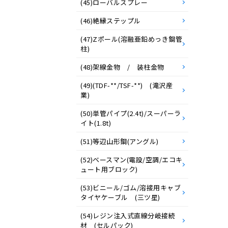
(45)ローバルスプレー
(46)絶縁ステップル
(47)Zポール(溶融亜鉛めっき鋼管
柱)
(48)架線金物 / 装柱金物
(49)(TDF-**/TSF-**) (滝沢産
業)
(50)単管パイプ(2.4t)/スーパーラ
イト(1.8t)
(51)等辺山形鋼(アングル)
(52)ベースマン(電設/空調/エコキ
ュート用ブロック)
(53)ビニール/ゴム/溶接用キャブ
タイヤケーブル (三ツ星)
(54)レジン注入式直線分岐接続
材 (セルパック)