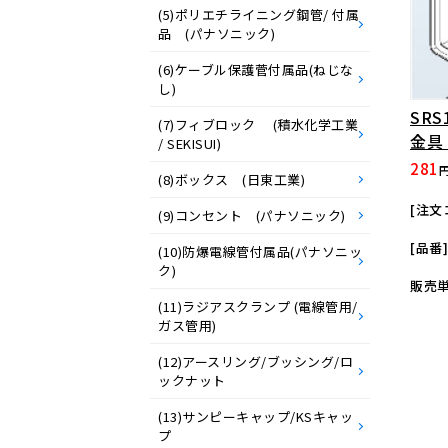
(5)ポリエチライニング鋼管/ 付属
品 (パナソニック)
(6)ケーブル保護菅付属品(ねじな
し)
SR
(7)フィブロック (積水化学工業
金具
/ SEKISUI)
281
(8)ボックス (日東工業)
[注文コ
(9)コンセント (パナソニック)
[品番]
(10)防爆電線管付属品(パナソニッ
ク)
販売単
(11)ラジアスクランプ (電線管用/
ガス管用)
(12)アースリング/ブッシング/ロ
ックナット
(13)サンピーキャップ/KSキャッ
プ