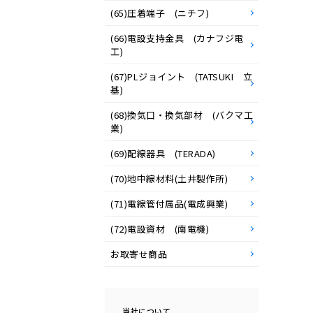
(65)圧着端子 (ニチフ)
(66)電設支持金具 (カナフジ電
工)
(67)PLジョイント (TATSUKI 立
基)
(68)換気口・換気部材 (バクマ工
業)
(69)配線器具 (TERADA)
(70)地中線材料(土井製作所)
(71)電線管付属品(電成興業)
(72)電設資材 (南電機)
お取寄せ商品
当社について