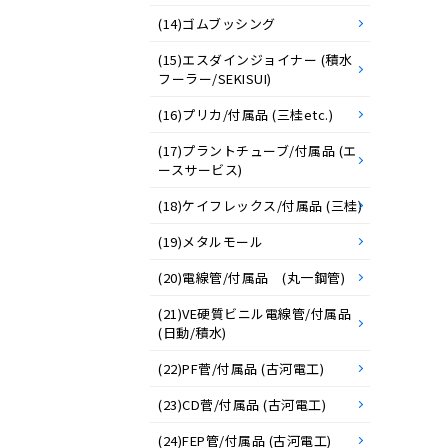
(14)ゴムブッシング
(15)エスダインジョイナー (積水
フーラー/SEKISUI)
(16)プリカ/付属品 (三桂etc.)
(17)プラントチューブ/付属品 (エ
ースサービス)
(18)ケイフレックス/付属品 (三桂)
(19)メタルモール
(20)電線管/付属品 (丸一鋼管)
(21)VE硬質ビニル電線管/付属品
(日動/積水)
(22)PF菅/付属品 (古河電工)
(23)CD菅/付属品 (古河電工)
(24)FEP管/付属品 (古河電工)