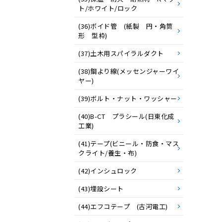
ト/ホワイト/ロック
(36)ボイド管 (紙製 円・角筒
形 型枠)
(37)土木用スパイラルダクト
(38)鋼より線(メッセンジャーワイ
ヤー)
(39)ボルト・ナット・ワッシャー
(40)B-CT プラシール(日東化成
工業)
(41)テープ(ビニール・防食・マス
クライト/養生・布)
(42)インシュロック
(43)埋設シート
(44)エフコテープ (古河電工)