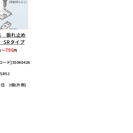
S1 振れ止め
 SRタイプ
～796
円
円
ード]35060426
SRS1
位 1個(片側)