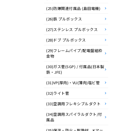
(25)防爆関連付属品 (島田電機)
(26)鉄 プルボックス
(27)ステンレス プルボックス
(28)ドブ プルボックス
(29)フレームパイプ/配電盤組枠
金物
(30)ガス菅(SGP) / 付属品(日本製
鉄・JFE)
(31)VP(厚肉)・VU(薄肉)塩ビ管
(32)ライト菅
(33)空調用フレキシブルダクト
(34)空調用スパイラルダクト/付
属品
(35)保温・防火・耐熱材 Kマッ