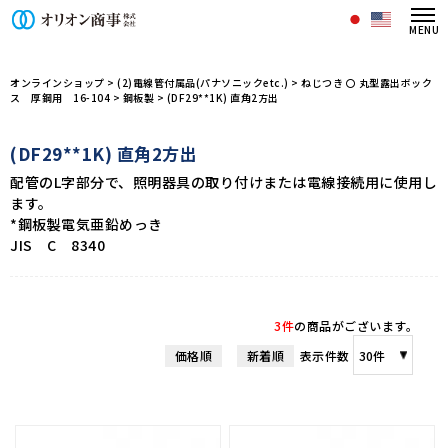
オリオン商事株式会社/商品一覧ペー
オンラインショップ
>
(2)電線管付属品(パナソニックetc.)
>
ねじつき 〇 丸型露出ボック
ス 厚鋼用 16-104
>
鋼板製
>
(DF29**1K) 直角2方出
(DF29**1K) 直角2方出
配管のL字部分で、照明器具の取り付けまたは電線接続用に使用し
ます。
*鋼板製電気亜鉛めっき
JIS C 8340
3件
の商品がございます。
価格順
新着順
表示件数