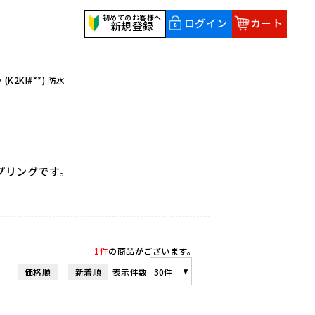
初めてのお客様へ
ログイン
カート
新規登録
>
(K2KI#**) 防水
プリングです。
1件
の商品がございます。
価格順
新着順
表示件数