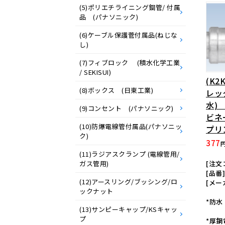
(5)ポリエチライニング鋼管/ 付属
品 (パナソニック)
(6)ケーブル保護菅付属品(ねじな
し)
(7)フィブロック (積水化学工業
/ SEKISUI)
(K2
(8)ボックス (日東工業)
レッ
水)
(9)コンセント (パナソニック)
ビネ
(10)防爆電線管付属品(パナソニッ
プリ
ク)
377
(11)ラジアスクランプ (電線管用/
[注文コ
ガス管用)
[品番]
(12)アースリング/ブッシング/ロ
[メー
ックナット
*防水
(13)サンピーキャップ/KSキャッ
プ
*厚鋼