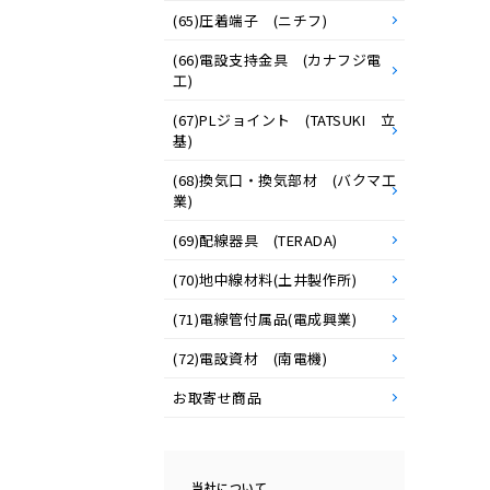
(65)圧着端子 (ニチフ)
(66)電設支持金具 (カナフジ電
工)
(67)PLジョイント (TATSUKI 立
基)
(68)換気口・換気部材 (バクマ工
業)
(69)配線器具 (TERADA)
(70)地中線材料(土井製作所)
(71)電線管付属品(電成興業)
(72)電設資材 (南電機)
お取寄せ商品
当社について