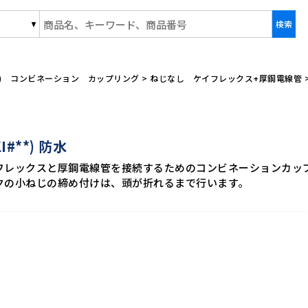
事株式会社/商品一覧ページ
型) コンビネーション カップリング
>
ねじなし ケイフレックス+厚鋼電線管
KI#**) 防水
フレックスと厚鋼電線管を接続するためのコンビネーションカッ
クの小ねじの締め付けは、頭が折れるまで行います。