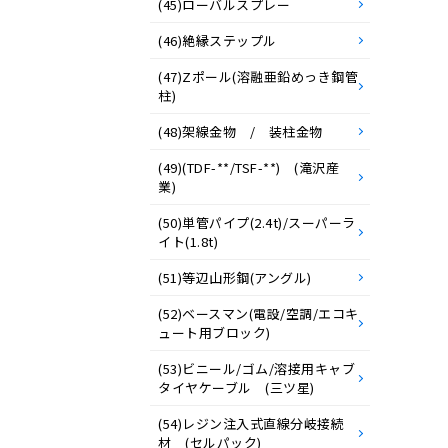
(45)ローバルスプレー
(46)絶縁ステップル
(47)Zポール(溶融亜鉛めっき鋼管
柱)
(48)架線金物 / 装柱金物
(49)(TDF-**/TSF-**) (滝沢産
業)
(50)単管パイプ(2.4t)/スーパーラ
イト(1.8t)
(51)等辺山形鋼(アングル)
(52)ベースマン(電設/空調/エコキ
ュート用ブロック)
(53)ビニール/ゴム/溶接用キャブ
タイヤケーブル (三ツ星)
(54)レジン注入式直線分岐接続
材 (セルパック)