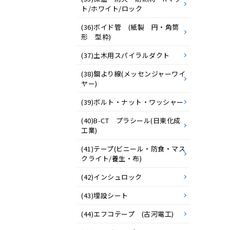
ト/ホワイト/ロック
(36)ボイド管 (紙製 円・角筒
形 型枠)
(37)土木用スパイラルダクト
(38)鋼より線(メッセンジャーワイ
ヤー)
(39)ボルト・ナット・ワッシャー
(40)B-CT プラシール(日東化成
工業)
(41)テープ(ビニール・防食・マス
クライト/養生・布)
(42)インシュロック
(43)埋設シート
(44)エフコテープ (古河電工)