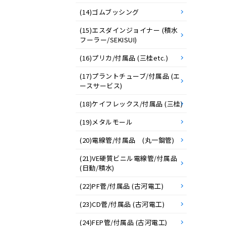
(14)ゴムブッシング
(15)エスダインジョイナー (積水
フーラー/SEKISUI)
(16)プリカ/付属品 (三桂etc.)
(17)プラントチューブ/付属品 (エ
ースサービス)
(18)ケイフレックス/付属品 (三桂)
(19)メタルモール
(20)電線管/付属品 (丸一鋼管)
(21)VE硬質ビニル電線管/付属品
(日動/積水)
(22)PF菅/付属品 (古河電工)
(23)CD菅/付属品 (古河電工)
(24)FEP管/付属品 (古河電工)