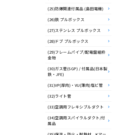
(25)防爆関連付属品 (島田電機)
(26)鉄 プルボックス
(27)ステンレス プルボックス
(28)ドブ プルボックス
(29)フレームパイプ/配電盤組枠
金物
(30)ガス菅(SGP) / 付属品(日本製
鉄・JFE)
(31)VP(厚肉)・VU(薄肉)塩ビ管
(32)ライト菅
(33)空調用フレキシブルダクト
(34)空調用スパイラルダクト/付
属品
(35)保温・防火・耐熱材 Kマッ