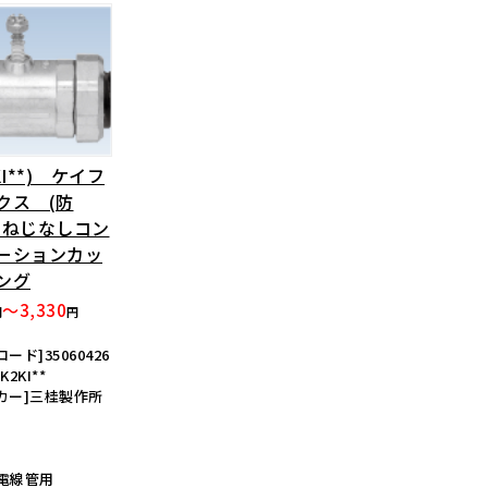
KI**) ケイフ
クス (防
 ねじなしコン
ーションカッ
ング
～3,330
円
円
ード]35060426
K2KI**
カー]三桂製作所
電線管用