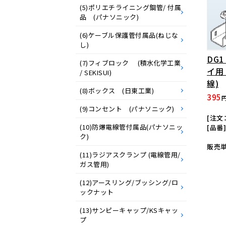
(5)ポリエチライニング鋼管/ 付属
品 (パナソニック)
(6)ケーブル保護菅付属品(ねじな
し)
DG
(7)フィブロック (積水化学工業
イ用
/ SEKISUI)
線)
(8)ボックス (日東工業)
395
(9)コンセント (パナソニック)
[注文コ
(10)防爆電線管付属品(パナソニッ
[品番]
ク)
販売単
(11)ラジアスクランプ (電線管用/
ガス管用)
(12)アースリング/ブッシング/ロ
ックナット
(13)サンピーキャップ/KSキャッ
プ