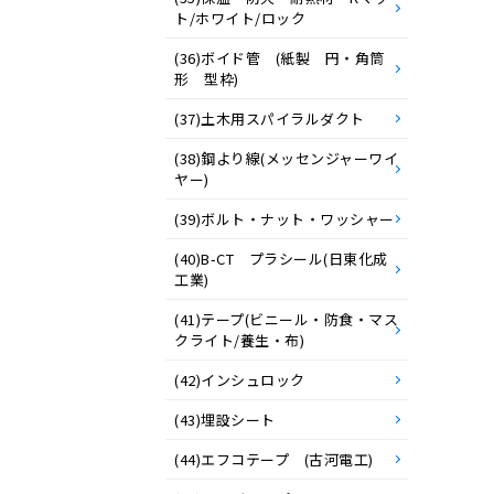
ト/ホワイト/ロック
(36)ボイド管 (紙製 円・角筒
形 型枠)
(37)土木用スパイラルダクト
(38)鋼より線(メッセンジャーワイ
ヤー)
(39)ボルト・ナット・ワッシャー
(40)B-CT プラシール(日東化成
工業)
(41)テープ(ビニール・防食・マス
クライト/養生・布)
(42)インシュロック
(43)埋設シート
(44)エフコテープ (古河電工)