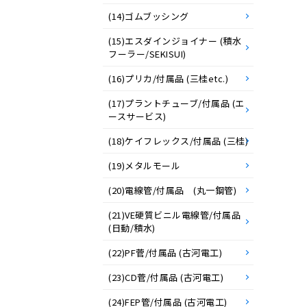
(14)ゴムブッシング
(15)エスダインジョイナー (積水
フーラー/SEKISUI)
(16)プリカ/付属品 (三桂etc.)
(17)プラントチューブ/付属品 (エ
ースサービス)
(18)ケイフレックス/付属品 (三桂)
(19)メタルモール
(20)電線管/付属品 (丸一鋼管)
(21)VE硬質ビニル電線管/付属品
(日動/積水)
(22)PF菅/付属品 (古河電工)
(23)CD菅/付属品 (古河電工)
(24)FEP管/付属品 (古河電工)