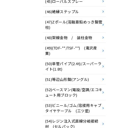
(45)ローバルスプレー
(46)絶縁ステップル
(47)Zポール(溶融亜鉛めっき鋼管
柱)
(48)架線金物 / 装柱金物
(49)(TDF-**/TSF-**) (滝沢産
業)
(50)単管パイプ(2.4t)/スーパーラ
イト(1.8t)
(51)等辺山形鋼(アングル)
(52)ベースマン(電設/空調/エコキ
ュート用ブロック)
(53)ビニール/ゴム/溶接用キャブ
タイヤケーブル (三ツ星)
(54)レジン注入式直線分岐接続
材 (セルパック)