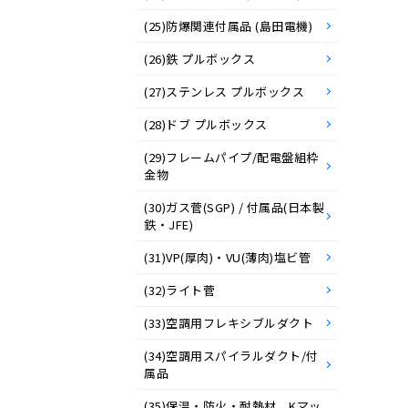
(25)防爆関連付属品 (島田電機)
(26)鉄 プルボックス
(27)ステンレス プルボックス
(28)ドブ プルボックス
(29)フレームパイプ/配電盤組枠
金物
(30)ガス菅(SGP) / 付属品(日本製
鉄・JFE)
(31)VP(厚肉)・VU(薄肉)塩ビ管
(32)ライト菅
(33)空調用フレキシブルダクト
(34)空調用スパイラルダクト/付
属品
(35)保温・防火・耐熱材 Kマッ