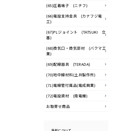
(65)圧着端子 (ニチフ)
(66)電設支持金具 (カナフジ電
工)
(67)PLジョイント (TATSUKI 立
基)
(68)換気口・換気部材 (バクマ工
業)
(69)配線器具 (TERADA)
(70)地中線材料(土井製作所)
(71)電線管付属品(電成興業)
(72)電設資材 (南電機)
お取寄せ商品
当社について