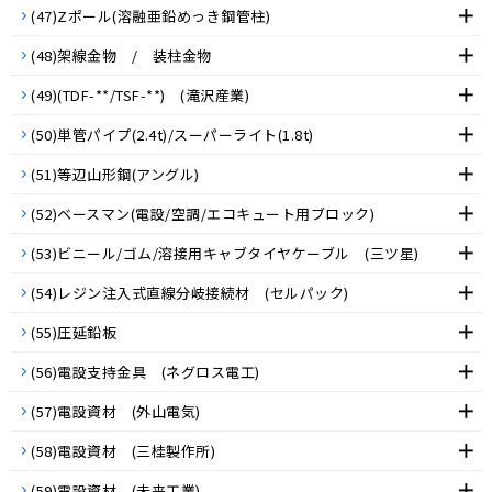
(47)Zポール(溶融亜鉛めっき鋼管柱)
(48)架線金物 / 装柱金物
(49)(TDF-**/TSF-**) (滝沢産業)
(50)単管パイプ(2.4t)/スーパーライト(1.8t)
(51)等辺山形鋼(アングル)
(52)ベースマン(電設/空調/エコキュート用ブロック)
(53)ビニール/ゴム/溶接用キャブタイヤケーブル (三ツ星)
(54)レジン注入式直線分岐接続材 (セルパック)
(55)圧延鉛板
(56)電設支持金具 (ネグロス電工)
(57)電設資材 (外山電気)
(58)電設資材 (三桂製作所)
(59)電設資材 (未来工業)