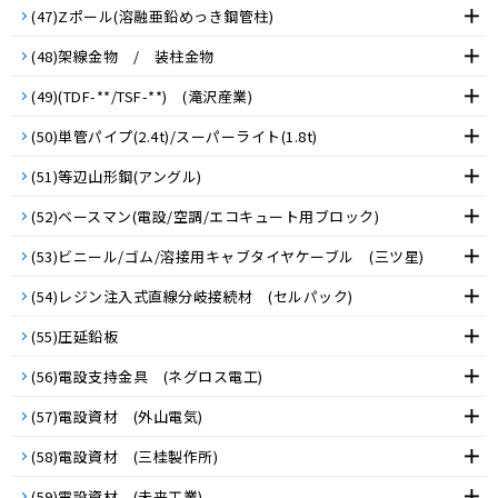
(47)Zポール(溶融亜鉛めっき鋼管柱)
(48)架線金物 / 装柱金物
(49)(TDF-**/TSF-**) (滝沢産業)
(50)単管パイプ(2.4t)/スーパーライト(1.8t)
(51)等辺山形鋼(アングル)
(52)ベースマン(電設/空調/エコキュート用ブロック)
(53)ビニール/ゴム/溶接用キャブタイヤケーブル (三ツ星)
(54)レジン注入式直線分岐接続材 (セルパック)
(55)圧延鉛板
(56)電設支持金具 (ネグロス電工)
(57)電設資材 (外山電気)
(58)電設資材 (三桂製作所)
(59)電設資材 (未来工業)