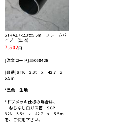
STK42.7x2.3tx5.5m フレームパ
イプ (生地)
7,502
円
[注文コード]35060426
[品番]STK 2.3t x 42.7 x
5.5m
*黒色 生地
*ドブメッキ仕様の場合は、
ねじなし白ガス管 SGP
32A 3.5t x 42.7 x 5.5m
を、ご使用下さい。