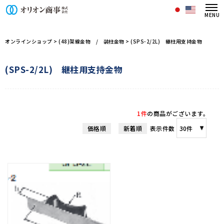
オリオン商事株式会社/商品一覧ペー
オンラインショップ
>
(48)架線金物 / 装柱金物
>
(SPS-2/2L) 継柱用支持金物
(SPS-2/2L) 継柱用支持金物
1件
の商品がございます。
価格順
新着順
表示件数