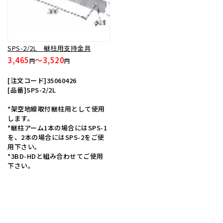
SPS-2/2L 継柱用支持金具
3,465
～3,520
円
円
[注文コード]35060426
[品番]SPS-2/2L
*架空地線取付継柱用として使用
します。
*継柱アーム1本の場合にはSPS-1
を、2本の場合にはSPS-2をご使
用下さい。
*3BD-HDと組み合わせてご使用
下さい。