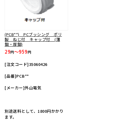
(PCB**) PCブッシング ポリ
製 ねじ付 キャップ付 (薄
鋼・厚鋼)
29
～959
円
円
[注文コード]35060426
[品番]PCB**
[メーカー]外山電気
別途送料として、1800円かかり
ます。