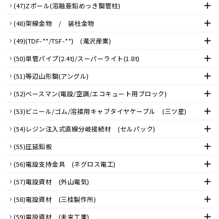
(47)Zポール(溶融亜鉛めっき鋼管柱)
(48)架線金物 / 装柱金物
(49)(TDF-**/TSF-**) (滝沢産業)
(50)単管パイプ(2.4t)/スーパーライト(1.8t)
(51)等辺山形鋼(アングル)
(52)ベースマン(電設/空調/エコキュート用ブロック)
(53)ビニール/ゴム/溶接用キャブタイヤケーブル (三ツ星)
(54)レジン注入式直線分岐接続材 (セルパック)
(55)圧延鉛板
(56)電設支持金具 (ネグロス電工)
(57)電設資材 (外山電気)
(58)電設資材 (三桂製作所)
(59)電設資材 (未来工業)